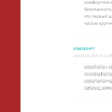
комфортное и
безопасность,
это первый ш
частью крупн
STARZEGYPT
January 8, 2025 at 12:3
Ш§ШЁШЇШЈ 
Ш±Ш§Щ‡Щ†Ш
Ш§ЩѓШЄШґЩ
Щ€Ш§Щ„Ш№Ш