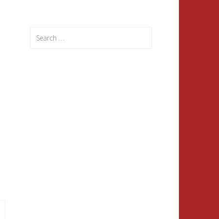
Search
for: