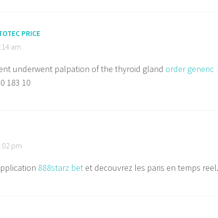
TOTEC PRICE
3:14 am
tient underwent palpation of the thyroid gland
order generic
0 183 10
7:02 pm
application
888starz bet
et decouvrez les paris en temps reel