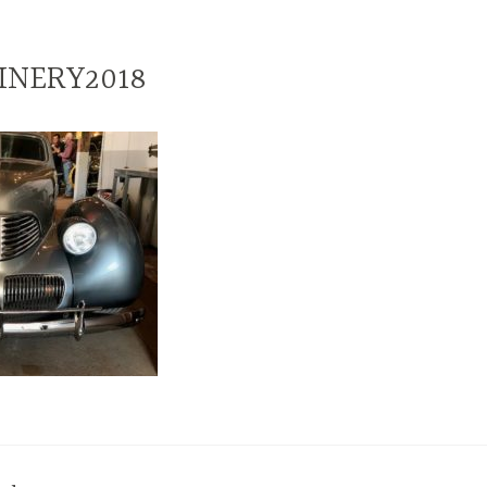
INERY2018