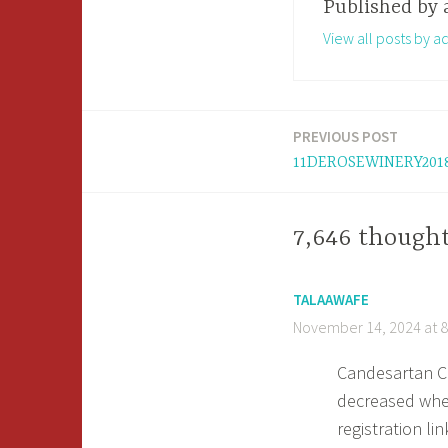
Published by
View all posts by a
PREVIOUS POST
Post
11DEROSEWINERY201
navigation
7,646 thoug
TALAAWAFE
November 14, 2024 at 
Candesartan C
decreased whe
registration l