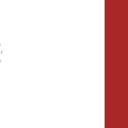
e
MF
o