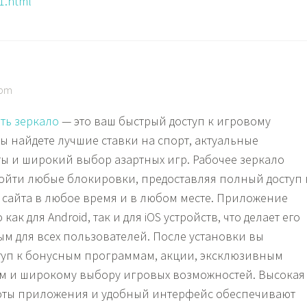
1.html
 pm
ать зеркало
— это ваш быстрый доступ к игровому
вы найдете лучшие ставки на спорт, актуальные
 и широкий выбор азартных игр. Рабочее зеркало
ойти любые блокировки, предоставляя полный доступ 
сайта в любое время и в любом месте. Приложение
как для Android, так и для iOS устройств, что делает его
м для всех пользователей. После установки вы
туп к бонусным программам, акции, эксклюзивным
м и широкому выбору игровых возможностей. Высокая
оты приложения и удобный интерфейс обеспечивают