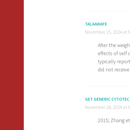
TALAAWAFE
November 15, 2024 at 
After the weig
effects of self
typically repo
did not receiv
GET GENERIC CYTOTEC 
November 28, 2024 at 
2015; Zhang et